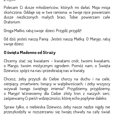
Polecam Ci dusze młodzieńców, których mi dałaś. Mo­­ja misja
skończona. Oddaje się w twe ramiona; w two­­je ręce powierzam
dusze niezliczonych małych braci, Tobie po­wie­rzam całe
Oratorium.
Droga Matko, ratuj swoje dzieci. Przyjdź, przyjdź!
Od dziś jesteś naszą Panią. Jesteś naszą Matką. O Maryjo, ratuj
swoje dzieci.
O święta Madonno od Straży
Chcemy stać się kwiatami – kwiatami cnót, twoimi kwia­tami,
o Maryjo, twoim mistycznym ogrodem. Po­móż nam, o Święta
Dziewico; spójrz na nas i przeobrażaj nas w kwiaty.
Chcesz, żeby przyszli do Ciebie chorzy na duchu i na cie­le,
cierpiący, zmartwieni, tonący w wątpliwościach, i że­­by wszyscy
wzywali twego świętego imienia? Przyj­dzie­my, przyjdziemy,
o Maryjo! Wzniesiemy dla Ciebie zło­­ty tron z naszych serc;
zaśpiewamy Ci pieśń wdzię­cz­ności, której echo popłynie daleko.
Spraw tylko, o niebieska Dziewico, żeby nasze nędze ni­gdy nie
przeszkodziły w rozszerzaniu się twojej chwały na cały świat