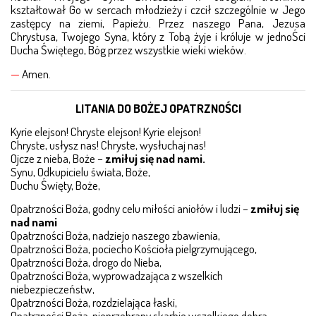
kształtował Go w sercach młodzieży i czcił szczególnie w Jego
zastępcy na ziemi, Papieżu. Przez naszego Pana, Jezusa
PRZEDSZKOLE – ROZBUDOWA
Chrystusa, Twojego Syna, który z Tobą żyje i króluje w jednoŚci
Ducha Świętego, Bóg przez wszystkie wieki wieków.
ŻŁOBEK
—
Amen.
NADZÓR
LITANIA DO BOŻEJ OPATRZNOŚCI
TERMOMODERNIZACJA
Kyrie elejson! Chryste elejson! Kyrie elejson!
Chryste, usłysz nas! Chryste, wysłuchaj nas!
KONTAKT
Ojcze z nieba, Boże –
zmiłuj się nad nami.
Synu, Odkupicielu świata, Boże,
Duchu Święty, Boże,
OCHRONA MAŁOLETNICH
Opatrzności Boża, godny celu miłości aniołów i ludzi –
zmiłuj się
OCHRONA DANYCH OSOBOWYCH
nad nami
Opatrzności Boża, nadziejo naszego zbawienia,
Opatrzności Boża, pociecho Kościoła pielgrzymującego,
Opatrzności Boża, drogo do Nieba,
Opatrzności Boża, wyprowadzająca z wszelkich
niebezpieczeństw,
Opatrzności Boża, rozdzielająca łaski,
Opatrzności Boża, nieprzebrany skarbie wszelkiego dobra,