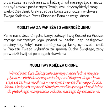
prowadzisz nas i ochraniasz w każdej chwili naszego życia, naucz
nas być zawsze posłusznymi Twojej woli, abyśmy kiedyś mogli
wielbić Cię i dzięki Ci składać bez końca zjednoczeni w chwale
Twego Królestwa. Przez Chrystusa Pana naszego. Amen.
MODLITWA ZA PAPIEŻA I O WIERNOŚĆ JEMU
Panie nasz, Jezu Chryste, któryś założył Twój Kościół na Piotrze,
czyniąc wieczystym jego prymat w osobie jego następców,
prosimy Cię, żebyś nam pomógł swoją łaską uznawać i czcić
w Papieżu Twego wybrańca za sprawą Ducha Świętego, żeby
prowadził Twój lud po drogach zba­wienia.
MODLITWY KSIĘDZA ORIONE
Wsród pism Ojca Założyciela zajmują niepoślednie miej­sce
płynące z głębi duszy wypowiedzi przed Bogiem. Jego sło­wo
staje się żarliwą modlitwą – wiernym zwier­ciadłem je­go ducha,
ideału i świętych aspiracji.
Niniejsze modlitwy mogą służyć także
do głębokiego roz­­myślania o duchu naszego Zgromadzenia.