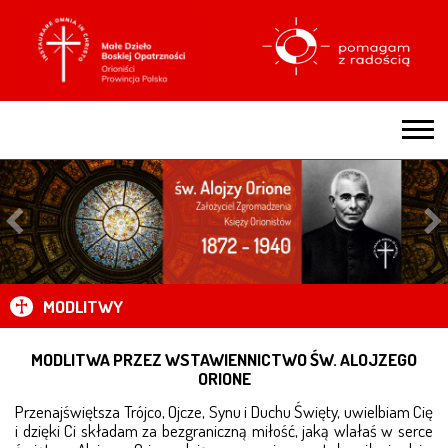
ZGROMADZENIE
ZARZĄD PROWINCJALNY
HISTORIA ZGROMADZENIA
MODLITWY
BYĆ ORIONISTĄ
ORIOŃSKA KONSEKRACJA ZAKONNA
MODLITWA PRZEZ WSTAWIENNICTWO ŚW. ALOJZEGO
ORIONE
ŚLUB WIERNOŚCI PAPIEŻOWI
Przenajświętsza Trójco, Ojcze, Synu i Duchu Święty, uwielbiam Cię
i dzięki Ci składam za bezgraniczną miłość, jaką wlałaś w serce
NASZA RODZINA ZAKONNA