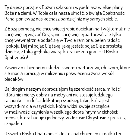
Ty dajesz początek Bożym szlakom i wypełniasz wielkie plany
Boże na ziemi. W Tobie cała nasza ufność, o święta Opatrzności
Pana, ponieważ nas kochasz bardziej niż my samych siebie.
Z Bożą pomocą, nie chcę więcej robić dociekań na Twój temat; nie
chcę więcej wiązać Ci rąk; nie chcę więcej par­ta­czyć; ale tylko
chcę wewnętrznie oddać się w Twoje ramiona, pełen radości
i pokoju. Daj mi pojąć Cię taką, ja­­ką jesteś; pojąć Cię z prostotą
dziec­ka, z taką głęboką wiarą, która nie zna granic. O Boska
Opatrzności!
Zawierz mi, biednemu słudze, swemu partaczowi, i du­szom, które
się modlą i pracują w milczeniu i poświę­ceniu życia wokół
biedaków.
Daj drogim naszym dobrodziejom tę szerokość serca, mi­łości,
która nie mierzy dobra na metry ani nie stosuje ludzkiego
rachunku – miłości delikatnej i słodkiej, takiej która jest
wszystkim dla wszystkich, która widzi swoje szczę­­ście
w możliwości czynienia wszelkiego dobra in­nym w cichości;
miłości, która buduje i jednoczy w Jezu­sie Chrystusie z prostotą
i zapałem.
O święta Boska Opatrzności! Jesteś natchnieniem i ma­t­­ką tej