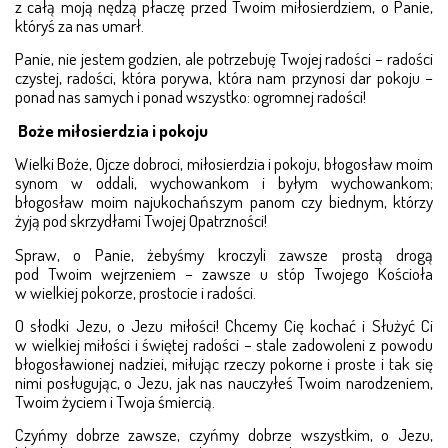
z całą moją nędzą płaczę przed Twoim miłosierdziem, o Panie,
któryś za nas umarł.
Panie, nie jestem godzien, ale potrzebuję Twojej radości – radości
czystej, radości, która porywa, która nam przynosi dar pokoju –
ponad nas samych i ponad wszystko: ogromnej radości!
Boże miłosierdzia i pokoju
Wielki Boże, Ojcze dobroci, miłosierdzia i pokoju, bło­gosław moim
synom w oddali, wychowankom i byłym wy­­­chowankom;
błogosław moim najukochańszym panom czy biednym, którzy
żyją pod skrzydłami Twojej Opatrzno­­­ści!
Spraw, o Panie, żebyśmy kroczyli zawsze prostą drogą
pod Twoim wejrzeniem – zawsze u stóp Twojego Koś­cioła
w wielkiej pokorze, prostocie i radości.
O słodki Jezu, o Jezu miłości! Chcemy Cię kochać i Słu­­­żyć Ci
w wielkiej miłości i świętej radości – stale zado­wo­leni z powodu
błogosławionej nadziei, miłując rzeczy po­korne i proste i tak się
nimi posługując, o Jezu, jak nas nau­czyłeś Twoim narodzeniem,
Twoim życiem i Twoja śmier­cią.
Czyńmy dobrze zawsze, czyńmy dobrze wszystkim, o Je­zu,