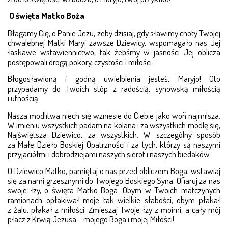
O święta Matko Boża
Błagamy Cię, o Panie Jezu, żeby dzisiaj, gdy sławimy cnoty Twojej
chwalebnej Matki Maryi zawsze Dziewicy, wspomagało nas Jej
łaskawe wstawiennictwo, tak żebś­my w jasności Jej oblicza
postępowali drogą pokory, czy­stości i miłości.
Błogosławioną i godną uwielbienia jesteś, Maryjo! Oto
przypadamy do Twoich stóp z radością, synowską mi­ło­ścią
i ufnością.
Nasza modlitwa niech się wzniesie do Ciebie jako woñ najmilsza.
W imieniu wszystkich padam na kolana i za wszy­stkich modlę się,
Najświętsza Dziewico, za wszyst­kich. W szczególny sposób
za Małe Dzieło Boskiej Opa­trz­ności i za tych, którzy są naszymi
przyjaciółmi i dob­ro­dziejami naszych sierot i naszych biedaków.
O Dziewico Matko, pamiętaj o nas przed obliczem Bo­ga; wstawiaj
się za nami grzesznymi do Twojego Bos­kiego Syna. Ofiaruj za nas
swoje łzy, o święta Matko Bo­ga. Obym w Twoich matczynych
ramionach opłakiwał mo­je tak wielkie słabości; obym płakał
z żalu, płakał z mi­łości. Zmieszaj Twoje łzy z moimi, a cały mój
płacz z Krwią Jezusa – mojego Boga i mojej Miłości!