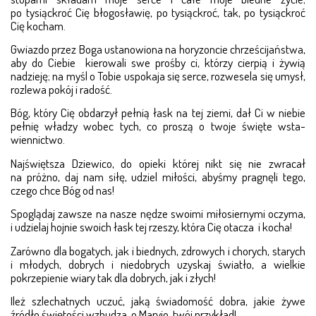
po tysiąckroć Cię błogosławię, po tysiąckroć, tak, po tysiąckroć
Cię kocham.
Gwiazdo przez Boga ustanowiona na horyzoncie chrze­ścijaństwa,
aby do Ciebie kierowali swe prośby ci, którzy cierpią i żywią
nadzieję; na myśl o Tobie u­spo­kaja się ser­ce, rozwesela się umysł,
rozlewa pokój i radość.
Bóg, który Cię obdarzył pełnią łask na tej ziemi, dał Ci w nie­bie
pełnię władzy wobec tych, co proszą o twoje świę­te wsta­
wiennictwo.
Najświętsza Dziewico, do opieki której nikt się nie zwra­­­cał
na próżno, daj nam siłę, udziel miłości, abyśmy pragnęli tego,
czego chce Bóg od nas!
Spoglądaj zawsze na nasze nędze swoimi miłosiernymi oczyma,
i udzielaj hojnie swoich łask tej rzeszy, która Cię otacza i kocha!
Zarówno dla bogatych, jak i biednych, zdrowych i cho­rych, starych
i młodych, dobrych i niedobrych uzyskaj świa­tło, a wielkie
pokrzepienie wiary tak dla dobrych, jak i złych!
Ileż szlechatnych uczuć, jaką świadomość dobra, jakie żywe
źródło świętości wzbudza, o Maryjo, twój przykład!