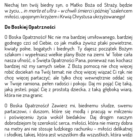
Niechaj ten twój biedny syn, o Matko Boża od Straży, będzie
w życiu, „
in morte et
ultra – w chwili śmierci i póź­niej”
szaleńcem
miłości, upojonym krzyżem i Krwią Chrystusa ukrzyżowanego!
Do Boskiej Opatrzności
O Boska Opatrzności! Nic nie ma bardziej umiłowanego, bardziej
godnego czci od Ciebie, co jak matka żywisz ptaki powietrzne,
kwiaty polne, bogatych i biednych. Ty dajesz początek Bożym
szlakom i wypełniasz wielkie plany Boże na ziemi. W Tobie cała
nasza ufność, o Święta Opatrzności Pana, ponieważ nas kochasz
bardziej niż my samych siebie. Z Bożą pomocą nie chcę więcej
robić dociekań na Twój temat; nie chcę więcej wiązać Ci rąk; nie
chcę więcej partaczyć; ale tylko chcę wewnętrznie oddać się
w Twoje ramiona, pełen radości i pokoju. Daj mi pojąć Cię taką,
jaką jesteś; pojąć Cię z prostotą dziecka, z taką głęboką wiarą,
która nie zna granic.
O Boska Opatrzności! Zawierz mi, biednemu słudze, swemu
partaczowi, i duszom, które się modlą i pracują w milczeniu
i poświęceniu życia wokół biedaków. Daj drogim naszym
dobrodziejom tę szerokość serca, miłości, która nie mierzy dobra
na metry ani nie stosuje ludzkiego rachunku – miłości delikatnej
i słodkiej, takiej, która jest wszystkim dla wszystkich, która widzi