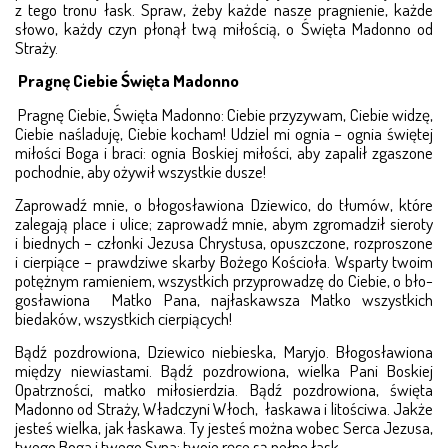
z tego tronu łask. Spraw, żeby każde nasze pra­gnienie, każ­de
słowo, każdy czyn płonął twą miłością, o Święta Ma­donno od
Straży.
Pragnę Ciebie Święta Madonno
Pragnę Ciebie, Święta Madonno: Ciebie przyzywam, Ciebie widzę,
Ciebie naśladuję, Ciebie kocham! Udziel mi ognia – ognia świętej
miłości Boga i braci: ognia Bo­skiej mi­łości, aby zapalił zgaszone
pochodnie, aby ożywił wszy­stkie dusze!
Zaprowadź mnie, o błogosławiona Dziewico, do tłu­mów, które
zalegają place i ulice; zaprowadź mnie, a­bym zgromadził sieroty
i biednych – członki Jezusa Chry­­­stusa, opuszczone, rozproszone
i cierpiące – praw­dzi­­we skarby Bo­­­żego Kościoła. Wsparty twoim
potęż­nym ramieniem, wszystkich przyprowadzę do Ciebie, o bło­
gosławiona Ma­­t­­­­ko Pana, najłaskawsza Matko wszyst­kich
biedaków, wszy­­stkich cierpiących!
Bądź pozdrowiona, Dziewico niebieska, Maryjo. Bło­go­sławiona
między niewiastami. Bądź pozdrowiona, wiel­­ka Pani Boskiej
Opatrzności, matko miłosierdzia. Bądź po­zdrowiona, święta
Madonno od Straży, Władczyni Włoch, łas­­ka­wa i litościwa. Jakże
jesteś wielka, jak ła­ska­wa. Ty je­steś można wobec Serca Jezusa,
twe­go Boga i twego Sy­na; twoje ręce są pełne łask.