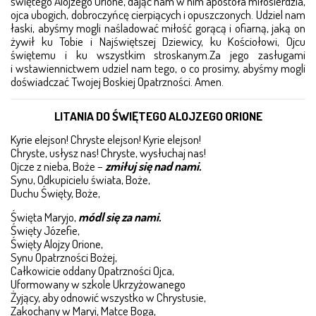
świętego Alojzego Orione, dając nam w nim apostoła miłosierdzia,
ojca ubogich, dobroczyńcę cierpiących i opuszczonych. Udziel nam
łaski, abyśmy mogli naśladować miłość gorącą i ofiarną, jaką on
RODZINA ORIOŃSKA
żywił ku Tobie i Najświętszej Dziewicy, ku Kościołowi, Ojcu
świętemu i ku wszystkim stroskanym.Za jego zasługami
BŁOGOSŁAWIENI I ZNANI ORIONIŚCI
i wstawiennictwem udziel nam tego, o co prosimy, abyśmy mogli
doświadczać Twojej Boskiej Opatrzności. Amen.
KSIĄDZ ORIONE
LITANIA DO ŚWIĘTEGO ALOJZEGO ORIONE
BIOGRAFIA
Kyrie elejson! Chryste elejson! Kyrie elejson!
Chryste, usłysz nas! Chryste, wysłuchaj nas!
ŻYCIE KS. ORIONE – CHRONOLOGICZNIE
Ojcze z nieba, Boże –
zmiłuj się nad nami.
Synu, Odkupicielu świata, Boże,
ŻYCIE I PISMA
Duchu Święty, Boże,
Święta Maryjo,
módl się za nami.
CHARYZMAT – CZTERY MIŁOŚCI
Święty Józefie,
Święty Alojzy Orione,
FILMY O KSIĘDZU ORIONE
Synu Opatrzności Bożej,
Całkowicie oddany Opatrzności Ojca,
Uformowany w szkole Ukrzyżowanego
MODLITWY
Żyjący, aby odnowić wszystko w Chrystusie,
Zakochany w Maryi, Matce Boga,
PARAFIE I DZIEŁA