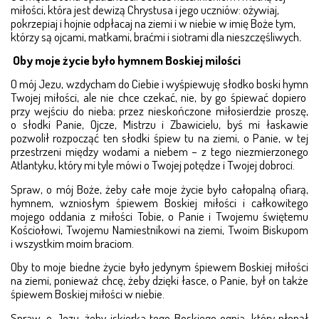
miłości, która jest dewizą Chrystusa i jego ucz­niów: ożywiaj,
pokrzepiaj i hojnie odpłacaj na ziemi i w niebie w imię Boże tym,
którzy są ojcami, matkami, braćmi i sio­t­rami dla nieszczęśliwych
.
­­­­Oby moje życie było hymnem Boskiej milości
O mój Jezu, wzdycham do Ciebie i wyśpiewuję słodko boski hymn
Twojej miłości, ale nie chce czekać, nie, by go śpiewać dopiero
przy wejściu do nieba; przez nieskoń­czo­ne miłosierdzie proszę,
o słodki Panie, Ojcze, Mistrzu i Zbawicielu, byś mi łaskawie
pozwolił rozpocząć ten słodki śpiew tu na ziemi, o Panie, w tej
przestrzeni mię­dzy wodami a niebem – z tego niezmierzonego
Atlan­tyku, który mi tyle mówi o Twojej potędze i Twojej dob­roci.
Spraw, o mój Boże, żeby całe moje życie było całopalną ofiarą,
hymnem, wzniosłym śpiewem Boskiej miłości i cał­­kowitego
mojego oddania z miłości Tobie, o Panie i Two­­jemu świętemu
Kościołowi, Twojemu Namiestnikowi na ziemi, Twoim Biskupom
i wszystkim moim braciom.
Oby to moje biedne życie było jedynym śpiewem Bos­kiej miłości
na ziemi, ponieważ chcę, żeby dzięki łasce, o Panie, był on także
śpiewem Boskiej miłości w niebie.
Spraw, o Jezu, żeby iskierka tego Boskiego ognia, który płonął