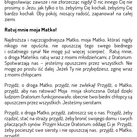
błogosławiąc zawsze i nie złorzecząc nigdy! O nic in­nego Cię nie
prosimy, o Jezu, jak tylko o to, żebyśmy Cię kochali, żebyśmy Cię
bardzo kochali. Oby pokój, niosący radość, zapanował na całej
ziemi.
Ratuj mnie moja Matko!
Najdroższa i najczcigodniejsza Matko, moja Matko, któ­raś nigdy
nikogo nie opuściła; nie opuszczaj tego swego biednego
i ostatniego syna! Nie mogę już więcej scier­pieć… Ratuj mnie,
o droga Mateńko; ratuj wraz z moimi młodzieńcami, z Oratorium.
Spotwarzają nas – jesteśmy opuszczeni przez wszystkich. Nie
mogę po prostu iść da­lej. Jeżeli Ty nie przybędziesz, zginę wraz
z moimi chłop­cami.
Przyjdź, o droga Matko; przyjdź, nie zwlekaj! Przyjdź, o Matko,
przyjdź, aby nas ratować! Moja misja skończona. Dotąd dzięki
ludziom Oratorium funkcjonowało; obecnie twoi biedni chłopcy są
opuszczeni przez wszystkich. Jeste­­śmy sierotami.
Przyjdź, o droga Matko, przyjdź, zatroszcz się o nas. Przyjdź, że­­by
rządzić, stać na straży; przyjdź, żeby bronić swojego domu i swych
płaczących synów. Przyjm klucze Oratorium; oddaję Ci je. Przyjdź,
żeby pocieszyć swe sie­­roty, i nie opuszczaj nas; przyjdź, o Matko,
przyjdź!