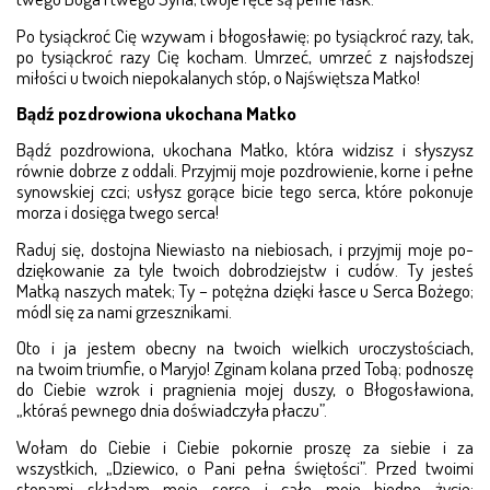
Po tysiąckroć Cię wzywam i błogosławię; po tysiąckroć razy, tak,
po tysiąckroć razy Cię kocham. Umrzeć, u­mrzeć z najsłodszej
miłości u twoich niepokalanych stóp, o Najświętsza Matko!
Bądź pozdrowiona ukochana Matko
Bądź pozdrowiona, ukochana Matko, która widzisz i sły­­szysz
równie dobrze z oddali. Przyjmij moje pozdro­wie­­nie, korne i pełne
synowskiej czci; usłysz gorące bi­cie te­go serca, które pokonuje
morza i dosięga twego ser­ca!
Raduj się, dostojna Niewiasto na niebiosach, i przyjmij moje po­
dziękowanie za tyle twoich dobrodziejstw i cu­dów. Ty je­s­teś
Matką naszych matek; Ty – potężna dzięki łasce u Serca Bożego;
módl się za nami grzesz­ni­kami.
Oto i ja jestem obecny na twoich wielkich uroczysto­ściach,
na twoim triumfie, o Maryjo! Zginam kolana przed Tobą; podnoszę
do Ciebie wzrok i pragnienia mo­jej du­szy, o Błogosławiona,
„któraś pewnego dnia do­świad­czyła płaczu”.
Wołam do Ciebie i Ciebie pokornie proszę za siebie i za
wszystkich, „Dziewico, o Pani pełna świętości”. Przed two­­imi
stopami składam moje serce i całe moje biedne ży­cie;