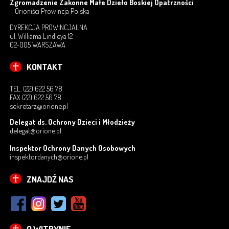
Zgromadzenie Zakonne Małe Dzieło Boskiej Opatrzności
– Orioniści Prowincja Polska
DYREKCJA PROWINCJALNA
ul. Williama Lindleya 12
02-005 WARSZAWA
KONTAKT
TEL. (22) 622 56 78
FAX (22) 622 56 78
sekretarz@orione.pl
Delegat ds. Ochrony Dzieci i Młodzieży
delegat@orione.pl
Inspektor Ochrony Danych Osobowych
inspektordanych@orione.pl
ZNAJDŹ NAS
O WITRYNIE