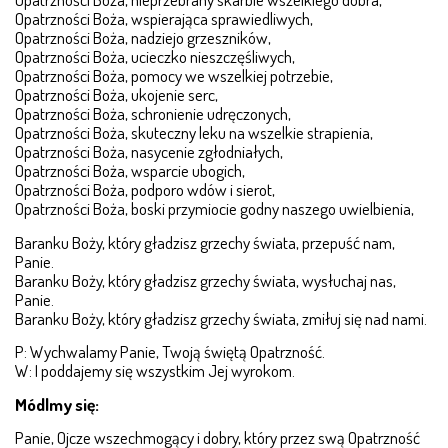
Opatrzności Boża, wspierająca sprawiedliwych,
Opatrzności Boża, nadziejo grzeszników,
Opatrzności Boża, ucieczko nieszczęśliwych,
Opatrzności Boża, pomocy we wszelkiej potrzebie,
Opatrzności Boża, ukojenie serc,
Opatrzności Boża, schronienie udręczonych,
Opatrzności Boża, skuteczny leku na wszelkie strapienia,
Opatrzności Boża, nasycenie zgłodniałych,
Opatrzności Boża, wsparcie ubogich,
Opatrzności Boża, podporo wdów i sierot,
Opatrzności Boża, boski przymiocie godny naszego uwielbienia,
Baranku Boży, który gładzisz grzechy świata, przepuść nam,
Panie.
Baranku Boży, który gładzisz grzechy świata, wysłuchaj nas,
Panie.
Baranku Boży, który gładzisz grzechy świata, zmiłuj się nad nami.
P: Wychwalamy Panie, Twoją świętą Opatrzność.
W: I poddajemy się wszystkim Jej wyrokom.
Módlmy się:
Panie, Ojcze wszechmogący i dobry, który przez swą Opatrzność