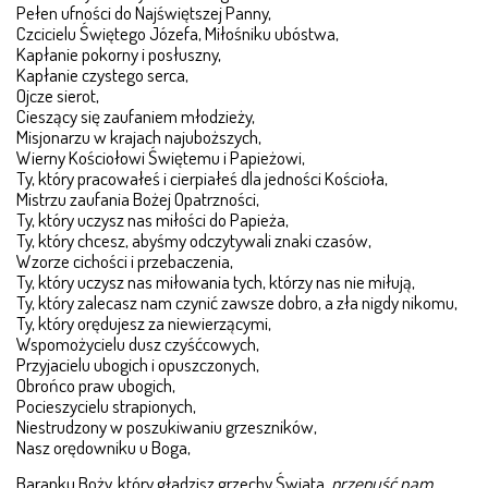
Pełen ufności do Najświętszej Panny,
Czcicielu Świętego Józefa, Miłośniku ubóstwa,
PARAFIE
Kapłanie pokorny i posłuszny,
Kapłanie czystego serca,
DZIEŁA OPIEKUŃCZE I WYCHOWAWCZE
Ojcze sierot,
Cieszący się zaufaniem młodzieży,
Misjonarzu w krajach najuboższych,
DOMY REKOLEKCYJNE
Wierny Kościołowi Świętemu i Papieżowi,
Ty, który pracowałeś i cierpiałeś dla jedności Kościoła,
FUNDACJA KSIĘDZA ORIONE CZYŃMY DOBRO
Mistrzu zaufania Bożej Opatrzności,
Ty, który uczysz nas miłości do Papieża,
Ty, który chcesz, abyśmy odczytywali znaki czasów,
FUNDACJA „ŚLADY MIŁOŚCI”
Wzorze cichości i przebaczenia,
Ty, który uczysz nas miłowania tych, którzy nas nie miłują,
DRABINA JAKUBOWA
Ty, który zalecasz nam czynić zawsze dobro, a zła nigdy nikomu,
Ty, który orędujesz za niewierzącymi,
Wspomożycielu dusz czyśćcowych,
PROJEKT TRAMPOLINA
Przyjacielu ubogich i opuszczonych,
Obrońco praw ubogich,
KAWIARNIA „NASZE NIEBO W MIEŚCIE”
Pocieszycielu strapionych,
Niestrudzony w poszukiwaniu grzeszników,
POMAGAM Z RADOŚCIĄ
Nasz orędowniku u Boga,
Baranku Boży, który gładzisz grzechy Świata,
przepuść nam,