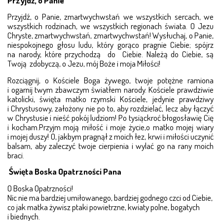
Przyjdź, o Panie
Przyjdź, o Panie, zmartwychwstań we wszystkich sercach, we
wszystkich rodzinach, we wszystkich regionach świata. O Jezu
Chryste, zmartwychwstań, zmartwych­wstań! Wysłuchaj, o Panie,
niespokojnego głosu ludu, który go­­rą­co pragnie Ciebie; spójrz
na narody, które przychodzą do Ciebie. Należą do Ciebie, są
Twoją zdobyczą, o Jezu, mój Boże i moja Miłości!
Rozciągnij, o Kościele Boga żywego, twoje potężne ramiona
i ogarnij twym zbawczym światłem naro­dy. Koś­cie­le prawdziwie
katolicki, święta matko rzymski Koście­le, jedynie prawdziwy
i Chrystusowy, założony nie po to, aby rozdzielać, lecz aby łączyć
w Chrystusie i nieść pokój ludziom! Po tysiąckroć błogosławię Cię
i kocham.Przyjm moją miłość i moje życie,o matko mojej wiary
i mojej du­szy! O, jakbym pragnął z moich łez, krwi i miłości uczy­nić
balsam, aby zaleczyć twoje cierpienia i wylać go na ra­ny moich
braci­­.
Święta Boska Opatrzności Pana
O Boska Opatrzności!
Nic nie ma bardziej umiłowanego, bardziej godnego czci od Ciebie,
co jak matka żywisz ptaki po­wietrzne, kwiaty polne, bogatych
i biednych.