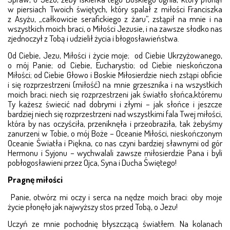
w piersiach Twoich świętych, który spalał z miło­ści Franciszka
z Asyżu, „całkowicie serafickiego z żaru”, zstąpił na mnie i na
wszystkich moich braci, o Miłości Jezusie, i na zawsze słodko nas
zjednoczył z Tobą i udzie­lił życia i błogosławieństwa.
Od Ciebie, Jezu, Miłości i życie moje; od Ciebie Ukrzy­żowanego,
o mój Panie; od Ciebie, Eucharystio; od Ciebie nie­skończona
Miłości; od Ciebie Głowo i Boskie Mi­­ło­sierdzie niech zstąpi obficie
i się rozprzestrzeni (mi­łość) na mnie grzesznika i na wszystkich
moich braci; niech się roz­przestrzeni jak światło słońca,któremu
Ty każesz świe­­cić nad dobrymi i złymi – jak słońce i jeszcze
bardziej niech się rozprzestrzeni nad wszystkimi fala Twej miło­ści,
która by nas oczyściła, przeniknęła i przeobraziła, tak żebyśmy
zanurzeni w Tobie, o mój Boże – Oceanie Miło­ści, nieskończonym
Oceanie Światła i Pięk­na, co nas czy­ni bardziej sławnymi od gór
Hermonu i Sy­jo­nu – wy­chwa­lali zawsze miłosierdzie Pana i byli
pobło­go­sławieni przez Ojca, Syna i Ducha Świętego!
Pragnę miłości
Panie, otwórz mi oczy i serca na nędze moich braci: oby moje
życie płonęło jak najwyższy stos przed Tobą, o Jezu!
Uczyń ze mnie pochodnię błyszczącą światłem. Na kola­nach