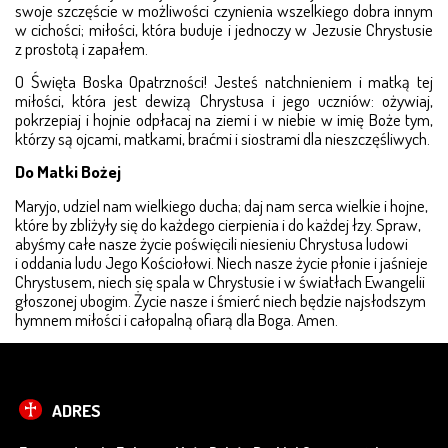
swoje szczęście w możliwości czynienia wszelkiego dobra innym
w cichości; miłości, która buduje i jednoczy w Jezusie Chrystusie
z prostotą i zapałem.
O Święta Boska Opatrzności! Jesteś natchnieniem i matką tej
miłości, która jest dewizą Chrystusa i jego uczniów: ożywiaj,
pokrzepiaj i hojnie odpłacaj na ziemi i w niebie w imię Boże tym,
którzy są ojcami, matkami, braćmi i siostrami dla nieszczęśliwych.
Do Matki Bożej
Maryjo, udziel nam wielkiego ducha; daj nam serca wielkie i hojne,
które by zbliżyły się do każdego cierpienia i do każdej łzy. Spraw,
abyśmy całe nasze życie poświęcili niesieniu Chrystusa ludowi
i oddania ludu Jego Kościołowi. Niech nasze życie płonie i jaśnieje
Chrystusem, niech się spala w Chrystusie i w światłach Ewangelii
głoszonej ubogim. Życie nasze i śmierć niech będzie najsłodszym
hymnem miłości i całopalną ofiarą dla Boga. Amen.
ADRES