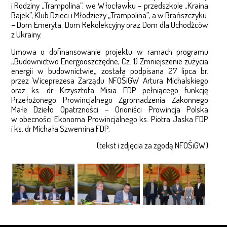
INWESTYCJE WSPÓŁFINANSOWANE
i Rodziny „Trampolina”, we Włocławku – przedszkole „Kraina
Bajek”, Klub Dzieci i Młodzieży „Trampolina”, a w Brańszczyku
NIEPUBLICZNE PRZEDSZKOLE W HENRYKOWIE
– Dom Emeryta, Dom Rekolekcyjny oraz Dom dla Uchodźców
z Ukrainy.
HOSPICJUM W WOŁOMINIE
Umowa o dofinansowanie projektu w ramach programu
„Budownictwo Energooszczędne, Cz. 1) Zmniejszenie zużycia
POWOŁANIA
energii w budownictwie„ została podpisana 27 lipca br.
przez Wiceprezesa Zarządu NFOŚiGW Artura Michalskiego
oraz ks. dr Krzysztofa Misia FDP pełniącego funkcję
DLACZEGO ZOSTAŁEM KSIĘDZEM?
Przełożonego Prowincjalnego Zgromadzenia Zakonnego
Małe Dzieło Opatrzności – Orioniści Prowincja Polska
DLACZEGO ŻYCIE KONSEKROWANE?
w obecności Ekonoma Prowincjalnego ks. Piotra Jaska FDP
i ks. dr Michała Szwemina FDP.
FORMACJA ZAKONNA
(tekst i zdjęcia za zgodą NFOŚiGW)
WYŻSZE SEMINARIUM DUCHOWNE
MODLITWA O POWOŁANIA
PRZETARGI
ŻŁOBEK – PIERWSZE WYPOSAŻENIE