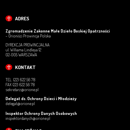
PRZEDSZKOLE – ROZBUDOWA
ADRES
ŻŁOBEK
Zgromadzenie Zakonne Małe Dzieło Boskiej Opatrzności
– Orioniści Prowincja Polska
NADZÓR
DYREKCJA PROWINCJALNA
ul. Williama Lindleya 12
TERMOMODERNIZACJA
02-005 WARSZAWA
KONTAKT
KONTAKT
OCHRONA MAŁOLETNICH
TEL. (22) 622 56 78
FAX (22) 622 56 78
OCHRONA DANYCH OSOBOWYCH
sekretarz@orione.pl
Delegat ds. Ochrony Dzieci i Młodzieży
delegat@orione.pl
Inspektor Ochrony Danych Osobowych
inspektordanych@orione.pl