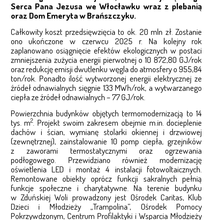
Serca Pana Jezusa we Włocławku wraz z plebanią
oraz Dom Emeryta w Brańszczyku.
PARAFIE
Całkowity koszt przedsięwzięcia to ok. 20 mln zł. Zostanie
ono ukończone w czerwcu 2025 r. Na kolejny rok
DZIEŁA OPIEKUŃCZE I WYCHOWAWCZE
zaplanowano osiągnięcie efektów ekologicznych w postaci
zmniejszenia zużycia energii pierwotnej o 10 872,80 GJ/rok
DOMY REKOLEKCYJNE
oraz redukcję emisji dwutlenku węgla do atmosfery o 955,84
ton/rok. Ponadto ilość wytworzonej energii elektrycznej ze
FUNDACJA KSIĘDZA ORIONE CZYŃMY DOBRO
źródeł odnawialnych sięgnie 133 MWh/rok, a wytwarzanego
ciepła ze źródeł odnawialnych – 77 GJ/rok.
FUNDACJA „ŚLADY MIŁOŚCI”
Powierzchnia budynków objętych termomodernizacją to 14
2
tys. m
. Projekt swoim zakresem obejmie m.in. docieplenie
dachów i ścian, wymianę stolarki okiennej i drzwiowej
DRABINA JAKUBOWA
(zewnętrznej), zainstalowanie 10 pomp ciepła, grzejników
z zaworami termostatycznymi oraz ogrzewania
PROJEKT TRAMPOLINA
podłogowego. Przewidziano również modernizację
oświetlenia LED i montaż 4 instalacji fotowoltaicznych.
KAWIARNIA „NASZE NIEBO W MIEŚCIE”
Remontowane obiekty oprócz funkcji sakralnych pełnią
funkcje społeczne i charytatywne. Na terenie budynku
w Zduńskiej Woli prowadzony jest Ośrodek Caritas, Klub
POMAGAM Z RADOŚCIĄ
Dzieci i Młodzieży „Trampolina”, Ośrodek Pomocy
Pokrzywdzonym, Centrum Profilaktyki i Wsparcia Młodzieży