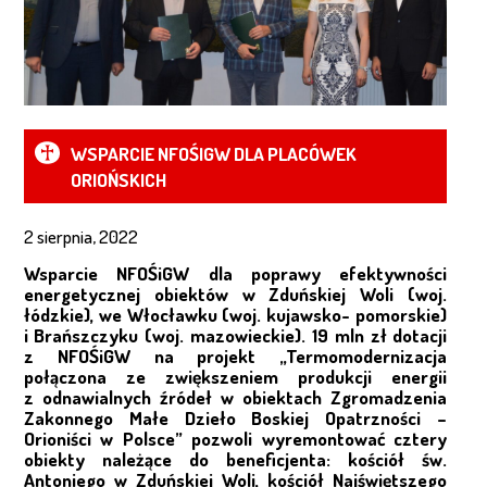
RODZINA ORIOŃSKA
BŁOGOSŁAWIENI I ZNANI ORIONIŚCI
KSIĄDZ ORIONE
WSPARCIE NFOŚIGW DLA PLACÓWEK
ORIOŃSKICH
BIOGRAFIA
2 sierpnia, 2022
ŻYCIE KS. ORIONE – CHRONOLOGICZNIE
Wsparcie NFOŚiGW dla poprawy efektywności
ŻYCIE I PISMA
energetycznej obiektów w Zduńskiej Woli (woj.
łódzkie), we Włocławku (woj. kujawsko- pomorskie)
i Brańszczyku (woj. mazowieckie).
19 mln zł dotacji
CHARYZMAT – CZTERY MIŁOŚCI
z NFOŚiGW na projekt „Termomodernizacja
połączona ze zwiększeniem produkcji energii
FILMY O KSIĘDZU ORIONE
z odnawialnych źródeł w obiektach Zgromadzenia
Zakonnego Małe Dzieło Boskiej Opatrzności –
Orioniści w Polsce” pozwoli wyremontować cztery
MODLITWY
obiekty należące do beneficjenta: kościół św.
Antoniego w Zduńskiej Woli, kościół Najświętszego
PARAFIE I DZIEŁA