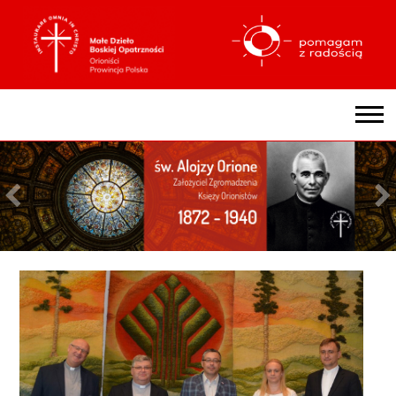
ZGROMADZENIE
ZARZĄD PROWINCJALNY
HISTORIA ZGROMADZENIA
BYĆ ORIONISTĄ
ORIOŃSKA KONSEKRACJA ZAKONNA
ŚLUB WIERNOŚCI PAPIEŻOWI
NASZA RODZINA ZAKONNA