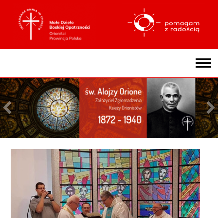
ZGROMADZENIE
ZARZĄD PROWINCJALNY
HISTORIA ZGROMADZENIA
BYĆ ORIONISTĄ
ORIOŃSKA KONSEKRACJA ZAKONNA
ŚLUB WIERNOŚCI PAPIEŻOWI
NASZA RODZINA ZAKONNA