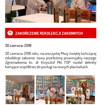
RODZINA ORIOŃSKA
BŁOGOSŁAWIENI I ZNANI ORIONIŚCI
KSIĄDZ ORIONE
ZAKOŃCZENIE REKOLEKCJI ZAKONNYCH
BIOGRAFIA
30 czerwca, 2018
ŻYCIE KS. ORIONE – CHRONOLOGICZNIE
30 czerwca 2018 roku, na uroczystej Mszy świętej kończącej
rekolekcje zakonne, nowy przełożony prowincjalny naszego
Zgromadzenia ks. dr Krzysztof Miś FDP rozdał dekrety
ŻYCIE I PISMA
kierujące współbraci do posługi na nowych placówkach.
CHARYZMAT – CZTERY MIŁOŚCI
FILMY O KSIĘDZU ORIONE
MODLITWY
PARAFIE I DZIEŁA